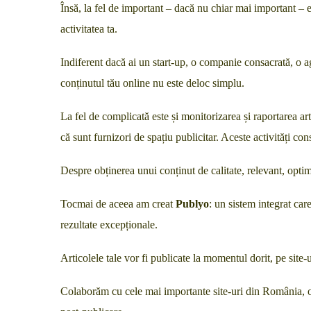
Însă, la fel de important – dacă nu chiar mai important – este
activitatea ta.
Indiferent dacă ai un start-up, o companie consacrată, o a
conținutul tău online nu este deloc simplu.
La fel de complicată este și monitorizarea și raportarea art
că sunt furnizori de spațiu publicitar. Aceste activități c
Despre obținerea unui conținut de calitate, relevant, opt
Tocmai de aceea am creat
Publyo
: un sistem integrat car
rezultate excepționale.
Articolele tale vor fi publicate la momentul dorit, pe site-
Colaborăm cu cele mai importante site-uri din România, of