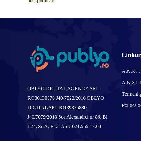
post-publicare.
Linkuri
A.N.P.C.
A.N.S.P.
OBLYO DIGITAL AGENCY SRL
Termeni ș
RO36138870
J40/7522/2016
OBLYO
Politica d
DIGITAL SRL
RO39375880
J40/7079/2018
Sos Alexandrei nr 86, Bl
L24, Sc A, Et 2, Ap 7
021.555.17.60