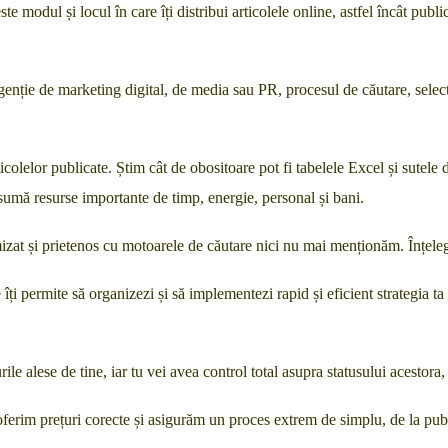
 modul și locul în care îți distribui articolele online, astfel încât publicul
genție de marketing digital, de media sau PR, procesul de căutare, selecta
icolelor publicate. Știm cât de obositoare pot fi tabelele Excel și sutele d
onsumă resurse importante de timp, energie, personal și bani.
imizat și prietenos cu motoarele de căutare nici nu mai menționăm. Înțel
e îți permite să organizezi și să implementezi rapid și eficient strategia t
urile alese de tine, iar tu vei avea control total asupra statusului acesto
erim prețuri corecte și asigurăm un proces extrem de simplu, de la publi