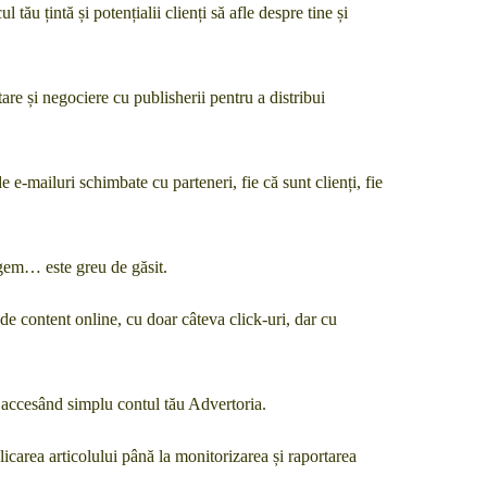
 tău țintă și potențialii clienți să afle despre tine și
re și negociere cu publisherii pentru a distribui
e e-mailuri schimbate cu parteneri, fie că sunt clienți, fie
egem… este greu de găsit.
a de content online, cu doar câteva click-uri, dar cu
ra, accesând simplu contul tău Advertoria.
carea articolului până la monitorizarea și raportarea