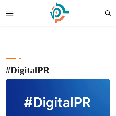
#DigitalPR