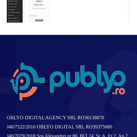
OBLYO DIGITAL AGENCY SRL
RO36138870
J40/7522/2016
OBLYO DIGITAL SRL
RO39375880
J40/7079/2018
Sos Alexandrei nr 86, Bl L24, Sc A, Et 2, Ap 7