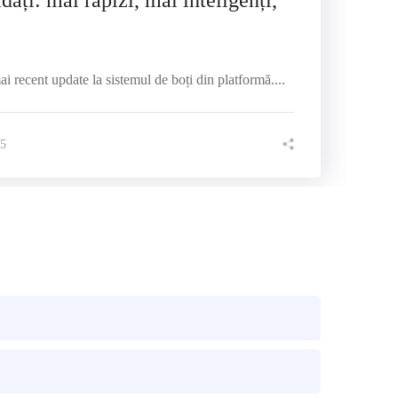
dați: mai rapizi, mai inteligenți,
i recent update la sistemul de boți din platformă....
25