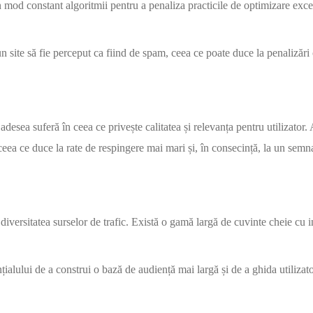
n mod constant algoritmii pentru a penaliza practicile de optimizare exc
n site să fie perceput ca fiind de spam, ceea ce poate duce la penalizări 
sea suferă în ceea ce privește calitatea și relevanța pentru utilizator.
ceea ce duce la rate de respingere mai mari și, în consecință, la un semn
ersitatea surselor de trafic. Există o gamă largă de cuvinte cheie cu in
alului de a construi o bază de audiență mai largă și de a ghida utilizato