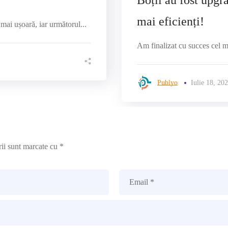
Boții au fost upgra
mai eficienți!
mai ușoară, iar următorul...
Am finalizat cu succes cel ma
Publyo
Iulie 18, 20
rii sunt marcate cu
*