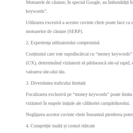
Motoarele de căutare, în special Google, au îmbunătățit î
keywords”.
Utilizarea excesivă a acestor cuvinte cheie poate face ca u
motoarelor de căutare (SERP).
2. Experiența utilizatorului compromisă
Conținutul care este supraîncărcat cu “money keywords” ade
(UX), determinând vizitatorii să părăsească site-ul rapid, 
valoarea site-ului tău.
3. Diversitatea traficului limitată
Focalizarea exclusivă pe “money keywords” poate limita div
vizitatori în etapele inițiale ale călătoriei cumpărătorului.
Neglijarea acestor cuvinte cheie înseamnă pierderea potenți
4. Competiție inaltă și costuri ridicate