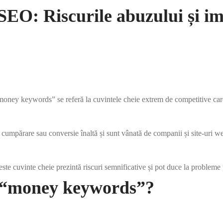
O: Riscurile abuzului și imp
ey keywords” se referă la cuvintele cheie extrem de competitive care a
 cumpărare sau conversie înaltă și sunt vânată de companii și site-uri w
ceste cuvinte cheie prezintă riscuri semnificative și pot duce la proble
e “money keywords”?