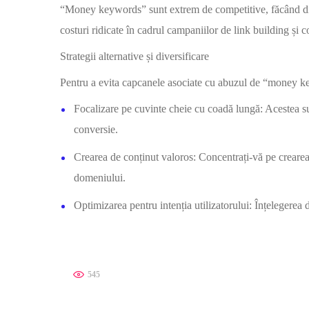
“Money keywords” sunt extrem de competitive, făcând difici
costuri ridicate în cadrul campaniilor de link building și 
Strategii alternative și diversificare
Pentru a evita capcanele asociate cu abuzul de “money key
Focalizare pe cuvinte cheie cu coadă lungă: Acestea sun
conversie.
Crearea de conținut valoros: Concentrați-vă pe crearea d
domeniului.
Optimizarea pentru intenția utilizatorului: Înțelegerea d
545