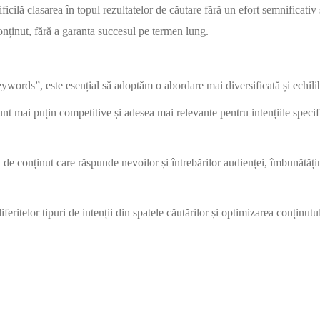
lă clasarea în topul rezultatelor de căutare fără un efort semnificativ 
conținut, fără a garanta succesul pe termen lung.
words”, este esențial să adoptăm o abordare mai diversificată și echili
t mai puțin competitive și adesea mai relevante pentru intențiile specific
e conținut care răspunde nevoilor și întrebărilor audienței, îmbunătățind 
iferitelor tipuri de intenții din spatele căutărilor și optimizarea conținu